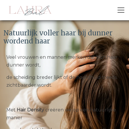
Natuurlijk voller haar bij dunner
wordend haar
Veel vrouwen en mannen merken dat hun haar
dunner wordt,
de scheiding breder lijkt of de hoofdhuid steeds
zichtbaarder wordt.
Met
Hair Density
creëren we op een natuurlijke
manier