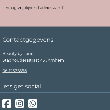
Contactgegevens
Beauty by Laura
Stadhoudersstraat 45 , Arnhem
06-12526598
Lets get social
Heb je een vraag?
Twijfel je of Hair Density, SMP of PMU geschikt is voor
jou?