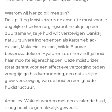
Aqua, Coco-Caprylate, Lysolecithin, Cetearyl
Alcohol, Propanediol, Butyrospermum Parkii
Waarom wij hier zo blij mee zijn?
Butter, Simmondsia Chinensis Seed Oil, Squalane,
De Uplifting Moisturizer is dé absolute must voor je
Glyceryl Stearate, Tocopheryl Acetate, Acacia
dagelijkse huidverzorgingsroutine als je op een
Senegal Gum, Hydrolyzed Rhizobian Gum,
duurzame wijze je huid wilt verstevigen. Dankzij
Vaccinium Myrtillus Seed Oil, Glycerin, *Benzyl
natuurzuivere ingrediënten als Kastanjeblad-
Alcohol, Xanthan Gum, Cananga Odorata Flower
extract, Malachiet-extract, Wilde Blauwe
Oil, Agave Tequilana Leaf Extract, Maltose,
bessenzaadolie en Hyaluronzuur hervindt je huid
Aesculus Hippocastanum Leaf Extract, Benzoic
haar mooiste eigenschappen. Deze moisturizer
Acid, Dehydroacetic Acid, Sucrose Palmitate,
staat garant voor een effectieve verzorging tegen
Malachite Extract, Sodium Phytate, Sorbic Acid,
vroegtijdige huidveroudering, een natuurlijke
Zingiber Officinale Root Oil, Citric Acid, Glyceryl
glow, versteviging van de huid en een gladde
Linoleate, Potassium Sorbate, Sodium
huidstructuur.
Hyaluronate, *Benzyl Benzoate, *Linalool,
*Geraniol, *Benzyl Salicylate, *Citronellol, *Eugenol,
*Isoeugenol, **Alcohol
Annelies: ‘Wakker worden met een stralende huid,
is nog nooit zo gemakkelijk geweest.’