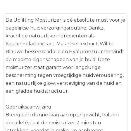
zeer actief antioxidant.
De Uplifting Moisturizer is dé absolute must voor je
Wilde Blauwe bessenzaadolie: is een krachtpatser
dagelijkse huidverzorgingsroutine. Dankzij
boordevol antioxidanten en essentiële vetzuren.
krachtige natuurlijke ingrediënten als
Deze versterken de natuurlijke barrière van de
huid. Hyaluronzuur heeft een sterke
Kastanjeblad-extract, Malachiet-extract, Wilde
hydraterende functie en dringt diep door in de
Blauwe bessenzaadolie en Hyaluronzuur hervindt
huid. Het zorgt ervoor dat vocht ook in de opper-
de mooiste eigenschappen van je huid. Deze
en lederhuid wordt vastgehouden. Door de sterke
moisturizer staat garant voor langdurige
hydratatie verjongt het de huid en verbetert het
bescherming tegen vroegtijdige huidveroudering,
de elastische eigenschappen van de huid. Het vult
een natuurlijke glow, versteviging van de huid en
de huid van binnen op, reduceert diepe rimpels en
een gladde huidstructuur.
vermindert kraaienpootjes. Wij gebruiken een
hoogmoleculair (1 – 1.4 MDa) – Dit zijn sferen die de
Gebruiksaanwijzing
huid doen opzwellen. De rimpel wordt hierdoor
Breng een dunne laag aan op je gezicht, hals en
van buitenaf opgevuld.
decolleté. Laat de moisturizer 2 minuten
intrekken, voordat je make-up aanbrengt.
Alle ingrediënten