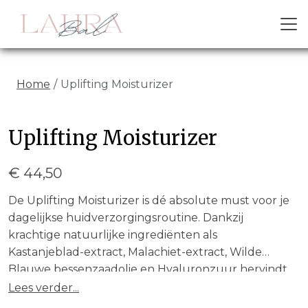
Home
Uplifting Moisturizer
Previous
Next
Uplifting Moisturizer
€ 44,50
De Uplifting Moisturizer is dé absolute must voor je
dagelijkse huidverzorgingsroutine. Dankzij
krachtige natuurlijke ingrediënten als
Kastanjeblad-extract, Malachiet-extract, Wilde
Blauwe bessenzaadolie en Hyaluronzuur hervindt
de mooiste eigenschappen van je huid. Deze
Lees verder...
moisturizer staat garant voor langdurige